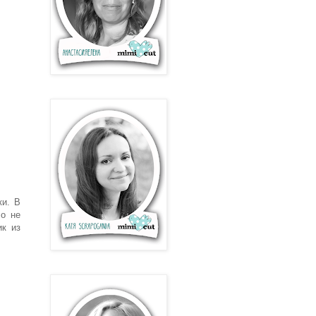
ки. В
ло не
ик из