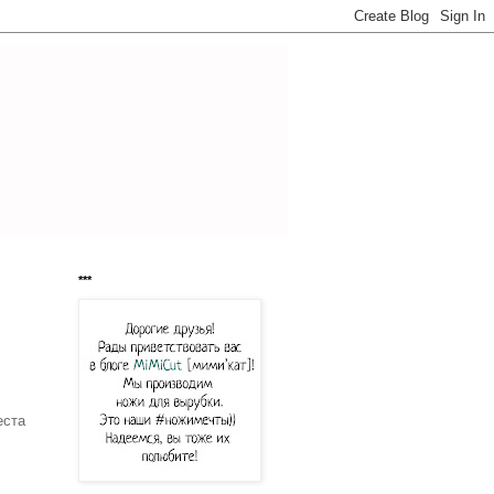
***
еста