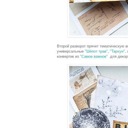
Второй разворот прячет тематическую в
универсальные
"Шёпот трав"
,
"Тархун"
,
конвертик из
"Самое важное"
для декори