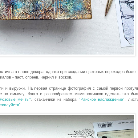
истична в плане декора, однако при создании цветовых переходов было
алов - паст, спреев, чернил и восков.
и и вырубки. На первая странице фотография с самой первой прогул
е по смыслу, благо с разнообразием мими-ножичков сделать это бы
"Розовые мечты"
, стаканчики из набора
"Райское наслаждение"
, лист
пожалуйста"
.